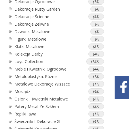
Dekoracje Ogrodowe
(15)
Dekoracje Rusty Garden
(4)
Dekoracje Ścienne
(53)
Dekoracje Żeliwne
(8)
Dzwonki Metalowe
(3)
Figurki Metalowe
(6)
Klatki Metalowe
(21)
Kolekcja Derby
(40)
Loyd Collection
(157)
Meble i Kwietniki Ogrodowe
(44)
Metaloplastyka: Różne
(13)
Metalowe Dekoracje Wiszące
(17)
Mosiądz
(48)
Osłonki i Kwietniki Metalowe
(83)
Patery Metal Ze Szkłem
(37)
Repliki Jawa
(13)
Świeczniki I Dekoracje Xl
(41)
Świeczniki Kryształowe
(45)