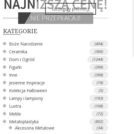
szczegóły promocji
KATEGORIE
Boże Narodzenie
(404)
Ceramika
(366)
Dom i Ogród
(1244)
Figurki
(399)
Inne
(398)
Jesienne Inspiracje
(19)
Kolekcja Halloween
(5)
Lampy i lampiony
(193)
Lustra
(168)
Meble
(72)
Metaloplastyka
(802)
Akcesoria Metalowe
(34)