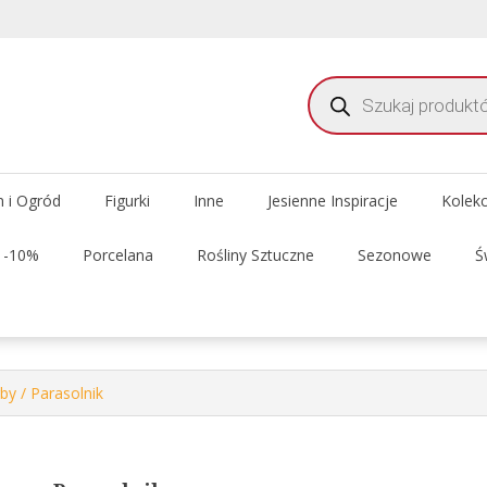
Wyszukiwarka
produktów
meble i dekoracje do domu i ogrodu
 Delhi Meble Świata
 i Ogród
Figurki
Inne
Jesienne Inspiracje
Kolek
t -10%
Porcelana
Rośliny Sztuczne
Sezonowe
Ś
rby
/ Parasolnik