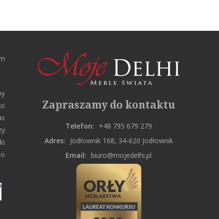
rm
by
Zapraszamy do kontaktu
ko
as
Telefon:
+48 795 679 279
zy
Adres:
Jodłownik 168, 34-620 Jodłownik
ki
do
Email:
biuro@mojedelhi.pl