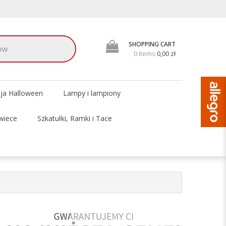
SHOPPING CART
0 Items
0,00 zł
cja Halloween
Lampy i lampiony
wiece
Szkatułki, Ramki i Tace