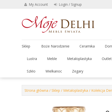
Skip
My Account
Login / Signup
to
content
Stylowe 
Moje
Sklep
Boże Narodzenie
Ceramika
Dom
Lustra
Meble
Metaloplastyka
Outle
Szkło
Wielkanoc
Zegary
Strona główna
/
Sklep
/
Metaloplastyka
/
Kolekcja De