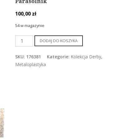
Parasolnik
100,00
zł
54 w magazynie
ilość
DODAJ DO KOSZYKA
Parasolnik
SKU:
176381
Kategorie:
Kolekcja Derby
,
Metaloplastyka