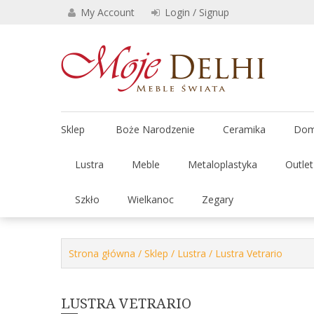
Skip
My Account
Login / Signup
to
content
Stylowe 
Moje
Sklep
Boże Narodzenie
Ceramika
Dom
Lustra
Meble
Metaloplastyka
Outle
Szkło
Wielkanoc
Zegary
Strona główna
/
Sklep
/
Lustra
/ Lustra Vetrario
LUSTRA VETRARIO