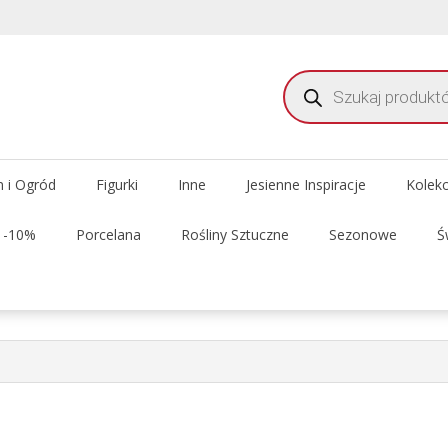
Wyszukiwarka
produktów
meble i dekoracje do domu i ogrodu
 Delhi Meble Świata
 i Ogród
Figurki
Inne
Jesienne Inspiracje
Kolek
t -10%
Porcelana
Rośliny Sztuczne
Sezonowe
Ś