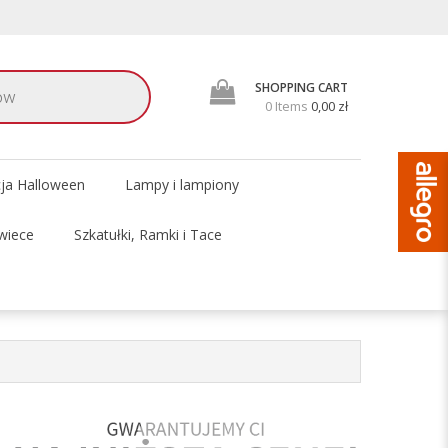
SHOPPING CART
0 Items
0,00 zł
cja Halloween
Lampy i lampiony
wiece
Szkatułki, Ramki i Tace