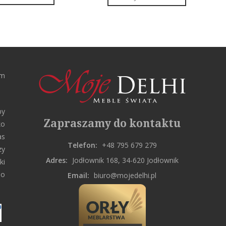
rm
by
Zapraszamy do kontaktu
ko
as
Telefon:
+48 795 679 279
zy
Adres:
Jodłownik 168, 34-620 Jodłownik
ki
do
Email:
biuro@mojedelhi.pl