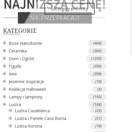
szczegóły promocji
KATEGORIE
Boże Narodzenie
(404)
Ceramika
(366)
Dom i Ogród
(1259)
Figurki
(399)
Inne
(398)
Jesienne Inspiracje
(19)
Kolekcja Halloween
(5)
Lampy i lampiony
(193)
Lustra
(168)
Lustra Casablanca
(25)
Lustra i Panele Casa Roma
(51)
Lustra Korona
(19)