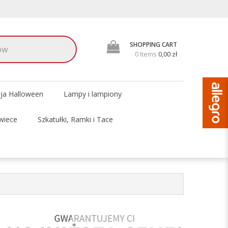
SHOPPING CART
0 Items
0,00 zł
cja Halloween
Lampy i lampiony
wiece
Szkatułki, Ramki i Tace