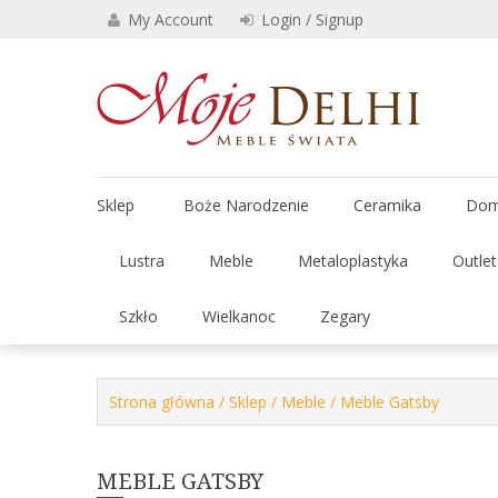
Skip
My Account
Login / Signup
to
content
Stylowe 
Moje
Sklep
Boże Narodzenie
Ceramika
Dom
Lustra
Meble
Metaloplastyka
Outle
Szkło
Wielkanoc
Zegary
Strona główna
/
Sklep
/
Meble
/ Meble Gatsby
MEBLE GATSBY