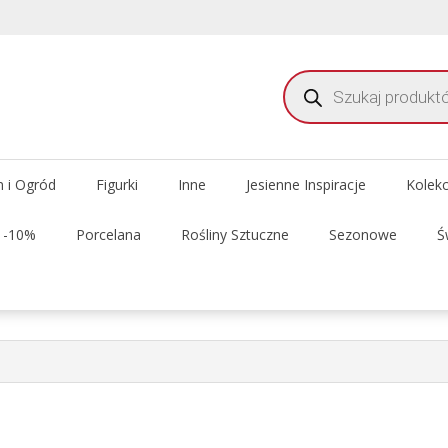
Wyszukiwarka
produktów
meble i dekoracje do domu i ogrodu
 Delhi Meble Świata
 i Ogród
Figurki
Inne
Jesienne Inspiracje
Kolek
t -10%
Porcelana
Rośliny Sztuczne
Sezonowe
Ś