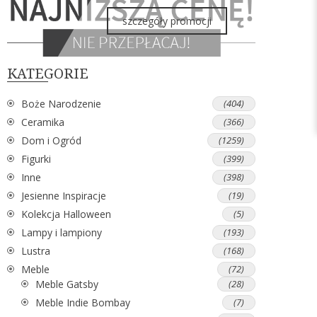
szczegóły promocji
KATEGORIE
Boże Narodzenie
(404)
Ceramika
(366)
Dom i Ogród
(1259)
Figurki
(399)
Inne
(398)
Jesienne Inspiracje
(19)
Kolekcja Halloween
(5)
Lampy i lampiony
(193)
Lustra
(168)
Meble
(72)
Meble Gatsby
(28)
Meble Indie Bombay
(7)