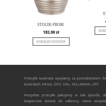
S
STOLIK-PROM.
DODA
182,00
zł
DODAJ DO KOSZYKA
Przesyłki kurierskie wysyłamy za pośrednictwem fi
kurierskich: InPost, DPD, DHL, HELLMANN, UPS.
Wszystkie przesyłki pakujemy w taki sposób, a
bezpiecznie dotarły do odbiorcy, mimo wszyst