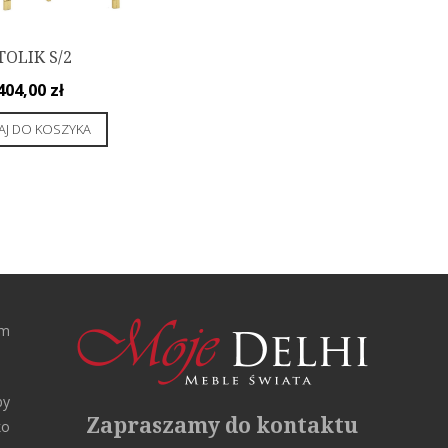
TOLIK S/2
404,00
zł
J DO KOSZYKA
rm
by
Zapraszamy do kontaktu
ko