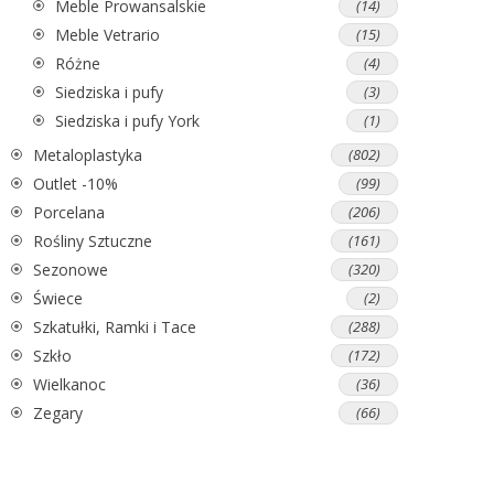
Meble Prowansalskie
(14)
Meble Vetrario
(15)
Różne
(4)
Siedziska i pufy
(3)
Siedziska i pufy York
(1)
Metaloplastyka
(802)
Outlet -10%
(99)
Porcelana
(206)
Rośliny Sztuczne
(161)
Sezonowe
(320)
Świece
(2)
Szkatułki, Ramki i Tace
(288)
Szkło
(172)
Wielkanoc
(36)
Zegary
(66)