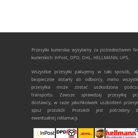
Przesyłki kurierskie wysyłamy za pośrednictwem fi
kurierskich: InPost, DPD, DHL, HELLMANN, UPS.
Wszystkie przesyłki pakujemy w taki sposób, a
bezpiecznie dotarły do odbiorcy, mimo wszyst
przesyłka może zostać uszkodzona podcz
transportu. Zawsze sprawdzaj przesyłkę pr
dostawcy, w razie jakichkolwiek uszkodzeń przesył
spisz protokół. Protokół jest potrzebny 
ewentualnej reklamacji.