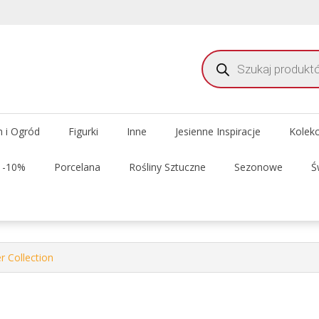
Wyszukiwarka
produktów
meble i dekoracje do domu i ogrodu
 Delhi Meble Świata
 i Ogród
Figurki
Inne
Jesienne Inspiracje
Kolek
t -10%
Porcelana
Rośliny Sztuczne
Sezonowe
Ś
 Collection