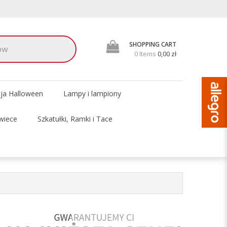
SHOPPING CART
0 Items
0,00 zł
cja Halloween
Lampy i lampiony
wiece
Szkatułki, Ramki i Tace