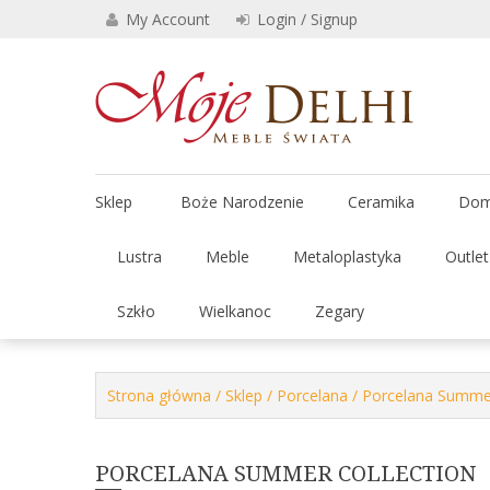
Skip
My Account
Login / Signup
to
content
Stylowe 
Moje
Sklep
Boże Narodzenie
Ceramika
Dom
Lustra
Meble
Metaloplastyka
Outle
Szkło
Wielkanoc
Zegary
Strona główna
/
Sklep
/
Porcelana
/ Porcelana Summer
PORCELANA SUMMER COLLECTION