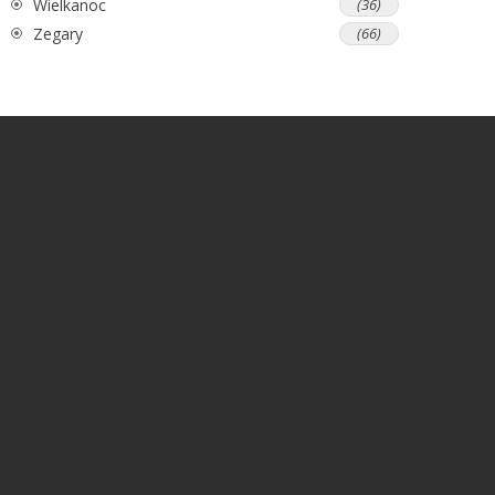
Wielkanoc
(36)
Zegary
(66)