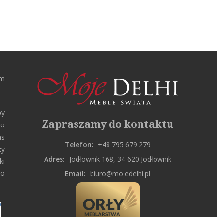
rm
by
Zapraszamy do kontaktu
ko
as
Telefon:
+48 795 679 279
zy
Adres:
Jodłownik 168, 34-620 Jodłownik
ki
do
Email:
biuro@mojedelhi.pl