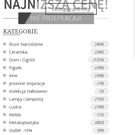
szczegóły promocji
KATEGORIE
Boże Narodzenie
(404)
Ceramika
(366)
Dom i Ogród
(1259)
Figurki
(399)
Inne
(398)
Jesienne Inspiracje
(19)
Kolekcja Halloween
(5)
Lampy i lampiony
(193)
Lustra
(168)
Meble
(72)
Metaloplastyka
(802)
Outlet -10%
(99)