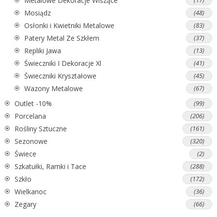
Metalowe Dekoracje Wiszące
(17)
Mosiądz
(48)
Osłonki i Kwietniki Metalowe
(83)
Patery Metal Ze Szkłem
(37)
Repliki Jawa
(13)
Świeczniki I Dekoracje Xl
(41)
Świeczniki Kryształowe
(45)
Wazony Metalowe
(67)
Outlet -10%
(99)
Porcelana
(206)
Rośliny Sztuczne
(161)
Sezonowe
(320)
Świece
(2)
Szkatułki, Ramki i Tace
(288)
Szkło
(172)
Wielkanoc
(36)
Zegary
(66)