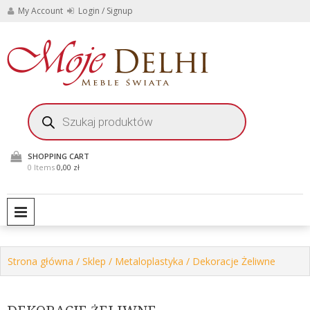
Skip
My Account
Login / Signup
to
content
Stylowe meble i
Moje
dekoracje do domu i
ogrodu
Delhi
Wyszukiwarka
produktów
Meble
Świata
SHOPPING CART
0 Items
0,00 zł
PRIMARY MENU
Strona główna
/
Sklep
/
Metaloplastyka
/ Dekoracje Żeliwne