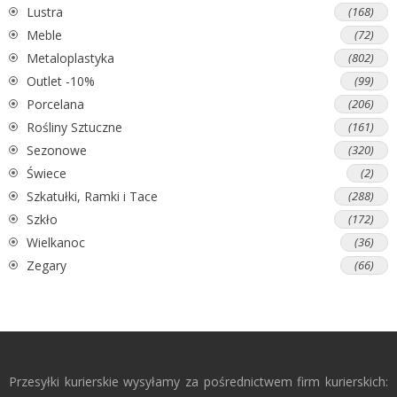
Lustra
(168)
Meble
(72)
Metaloplastyka
(802)
Outlet -10%
(99)
Porcelana
(206)
Rośliny Sztuczne
(161)
Sezonowe
(320)
Świece
(2)
Szkatułki, Ramki i Tace
(288)
Szkło
(172)
Wielkanoc
(36)
Zegary
(66)
Przesyłki kurierskie wysyłamy za pośrednictwem firm kurierskich: