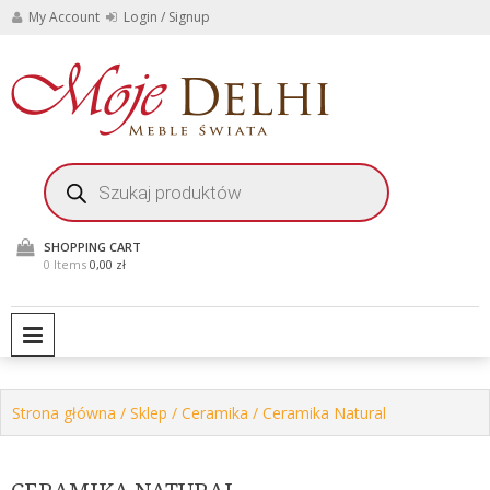
Skip
My Account
Login / Signup
to
content
Stylowe meble i
Moje
dekoracje do domu i
ogrodu
Delhi
Wyszukiwarka
produktów
Meble
Świata
SHOPPING CART
0 Items
0,00 zł
PRIMARY MENU
Strona główna
/
Sklep
/
Ceramika
/ Ceramika Natural