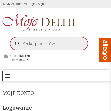
Skip
My Account
Login / Signup
to
content
Stylowe meble i
Moje
dekoracje do domu i
ogrodu
Delhi
Wyszukiwarka
produktów
Meble
Świata
SHOPPING CART
0 Items
0,00 zł
PRIMARY MENU
MOJE KONTO
Logowanie