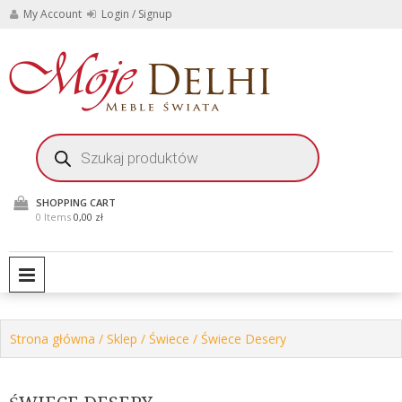
Skip
My Account
Login / Signup
to
content
Stylowe meble i
Moje
dekoracje do domu i
ogrodu
Delhi
Wyszukiwarka
produktów
Meble
Świata
SHOPPING CART
0 Items
0,00 zł
PRIMARY MENU
Strona główna
/
Sklep
/
Świece
/ Świece Desery