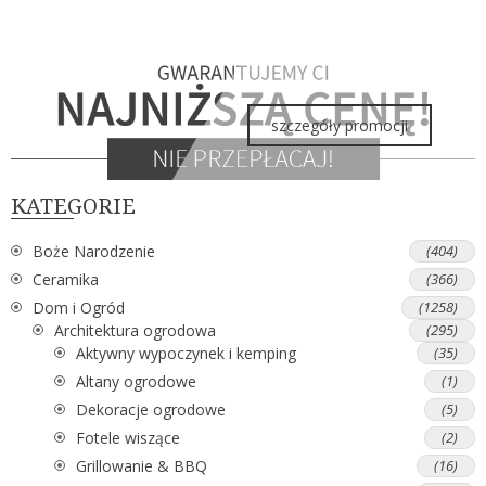
szczegóły promocji
KATEGORIE
Boże Narodzenie
(404)
Ceramika
(366)
Dom i Ogród
(1258)
Architektura ogrodowa
(295)
Aktywny wypoczynek i kemping
(35)
Altany ogrodowe
(1)
Dekoracje ogrodowe
(5)
Fotele wiszące
(2)
Grillowanie & BBQ
(16)