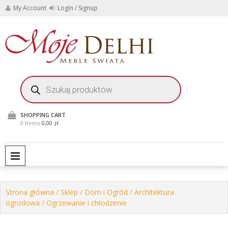
Skip
My Account
Login / Signup
to
content
Stylowe meble i
Moje
dekoracje do domu i
ogrodu
Delhi
Wyszukiwarka
produktów
Meble
Świata
SHOPPING CART
0 Items
0,00 zł
PRIMARY MENU
Strona główna
/
Sklep
/
Dom i Ogród
/
Architektura
ogrodowa
/ Ogrzewanie i chłodzenie