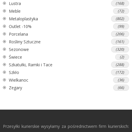
Lustra
(168)
Meble
(72)
Metaloplastyka
(802)
Outlet -10%
(99)
Porcelana
(206)
Rośliny Sztuczne
(161)
Sezonowe
(320)
Świece
(2)
Szkatułki, Ramki i Tace
(288)
Szkło
(172)
Wielkanoc
(36)
Zegary
(66)
Przesyłki kurierskie wysyłamy za pośrednictwem firm kurierskich: