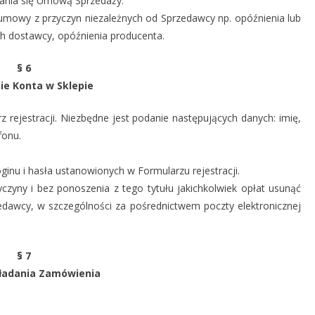
zania się Umową Sprzedaży.
umowy z przyczyn niezależnych od Sprzedawcy np. opóźnienia lub
 dostawcy, opóźnienia producenta.
§ 6
ie Konta w Sklepie
z rejestracji. Niezbędne jest podanie następujących danych: imię,
fonu.
inu i hasła ustanowionych w Formularzu rejestracji.
czyny i bez ponoszenia z tego tytułu jakichkolwiek opłat usunąć
dawcy, w szczególności za pośrednictwem poczty elektronicznej
§ 7
ładania Zamówienia