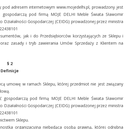
y pod adresem internetowym www.mojedelhi.pl, prowadzony jest
ść gospodarczą pod firmą MOJE DELHI Meble Świata Sławomir
i o Działalności Gospodarczej (CEIDG) prowadzonej przez ministra
122438101
sumentów, jak i do Przedsiębiorców korzystających ze Sklepu i
o oraz zasady i tryb zawierania Umów Sprzedaży z Klientem na
§ 2
Definicje
cą umowę w ramach Sklepu, której przedmiot nie jest związany
dową.
ść gospodarczą pod firmą MOJE DELHI Meble Świata Sławomir
i o Działalności Gospodarczej (CEIDG) prowadzonej przez ministra
122438101
nictwem Sklepu.
dnostka organizacyjna niebędąca osobą prawną, której odrębna