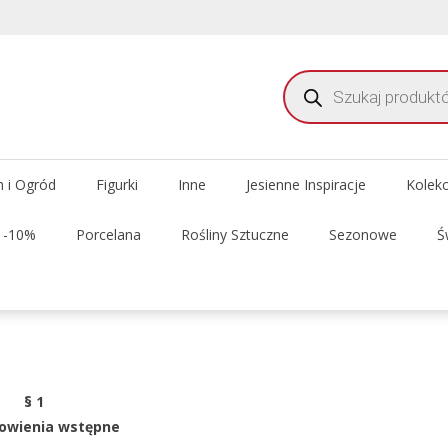
Wyszukiwarka
produktów
meble i dekoracje do domu i ogrodu
 Delhi Meble Świata
 i Ogród
Figurki
Inne
Jesienne Inspiracje
Kolek
t -10%
Porcelana
Rośliny Sztuczne
Sezonowe
Ś
§ 1
owienia wstępne