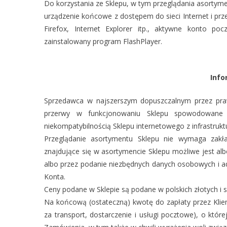
Do korzystania ze Sklepu, w tym przeglądania asortym
urządzenie końcowe z dostępem do sieci Internet i prz
Firefox, Internet Explorer itp., aktywne konto poc
zainstalowany program FlashPlayer.
Info
Sprzedawca w najszerszym dopuszczalnym przez praw
przerwy w funkcjonowaniu Sklepu spowodowane s
niekompatybilnością Sklepu internetowego z infrastruktu
Przeglądanie asortymentu Sklepu nie wymaga zakła
znajdujące się w asortymencie Sklepu możliwe jest al
albo przez podanie niezbędnych danych osobowych i a
Konta.
Ceny podane w Sklepie są podane w polskich złotych i 
Na końcową (ostateczną) kwotę do zapłaty przez Klien
za transport, dostarczenie i usługi pocztowe), o któr