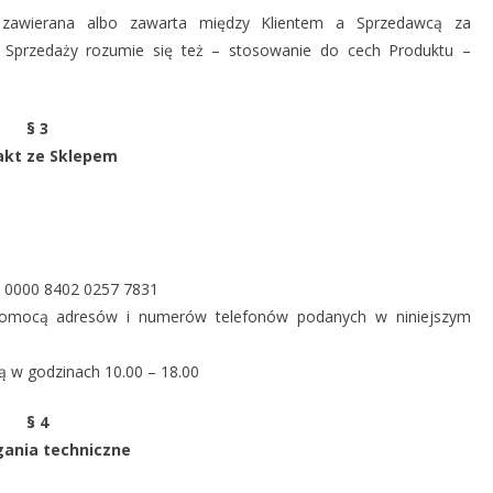
awierana albo zawarta między Klientem a Sprzedawcą za
Sprzedaży rozumie się też – stosowanie do cech Produktu –
§ 3
akt ze Sklepem
 0000 8402 0257 7831
pomocą adresów i numerów telefonów podanych w niniejszym
ą w godzinach 10.00 – 18.00
§ 4
nia techniczne