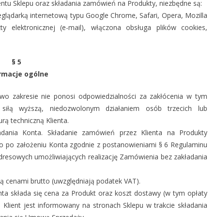
entu Sklepu oraz składania zamówień na Produkty, niezbędne są:
eglądarką internetową typu Google Chrome, Safari, Opera, Mozilla
zty elektronicznej (e-mail), włączona obsługa plików cookies,
§ 5
rmacje ogólne
o zakresie nie ponosi odpowiedzialności za zakłócenia w tym
iłą wyższą, niedozwolonym działaniem osób trzecich lub
rą techniczną Klienta.
dania Konta. Składanie zamówień przez Klienta na Produkty
bo po założeniu Konta zgodnie z postanowieniami § 6 Regulaminu
dresowych umożliwiających realizację Zamówienia bez zakładania
są cenami brutto (uwzględniają podatek VAT).
ta składa się cena za Produkt oraz koszt dostawy (w tym opłaty
ej Klient jest informowany na stronach Sklepu w trakcie składania