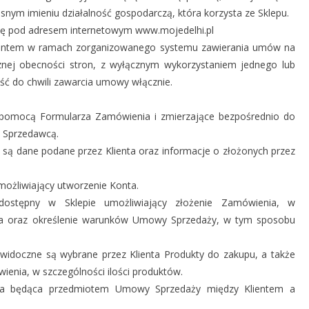
nym imieniu działalność gospodarczą, która korzysta ze Sklepu.
cę pod adresem internetowym www.mojedelhi.pl
entem w ramach zorganizowanego systemu zawierania umów na
cznej obecności stron, z wyłącznym wykorzystaniem jednego lub
ść do chwili zawarcia umowy włącznie.
a pomocą Formularza Zamówienia i zmierzające bezpośrednio do
 Sprzedawcą.
 są dane podane przez Klienta oraz informacje o złożonych przez
umożliwiający utworzenie Konta.
dostępny w Sklepie umożliwiający złożenie Zamówienia, w
ka oraz określenie warunków Umowy Sprzedaży, w tym sposobu
idoczne są wybrane przez Klienta Produkty do zakupu, a także
wienia, w szczególności ilości produktów.
uga będąca przedmiotem Umowy Sprzedaży między Klientem a