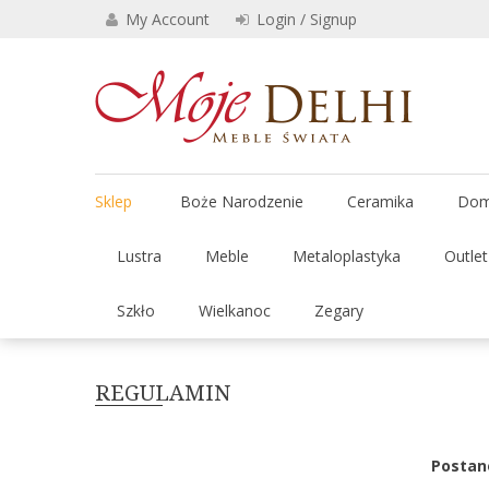
Skip
My Account
Login / Signup
to
content
Stylowe 
Moje
Sklep
Boże Narodzenie
Ceramika
Dom
Lustra
Meble
Metaloplastyka
Outle
Szkło
Wielkanoc
Zegary
REGULAMIN
Postan