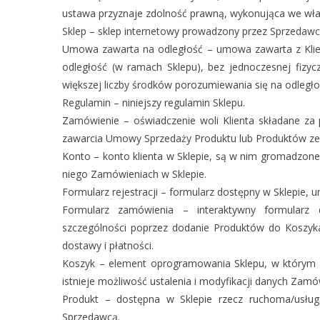
ustawa przyznaje zdolność prawną, wykonująca we włas
Sklep – sklep internetowy prowadzony przez Sprzedaw
Umowa zawarta na odległość – umowa zawarta z Kli
odległość (w ramach Sklepu), bez jednoczesnej fizy
większej liczby środków porozumiewania się na odległo
Regulamin – niniejszy regulamin Sklepu.
Zamówienie – oświadczenie woli Klienta składane z
zawarcia Umowy Sprzedaży Produktu lub Produktów ze
Konto – konto klienta w Sklepie, są w nim gromadzone
niego Zamówieniach w Sklepie.
Formularz rejestracji – formularz dostępny w Sklepie, 
Formularz zamówienia – interaktywny formularz 
szczególności poprzez dodanie Produktów do Koszy
dostawy i płatności.
Koszyk – element oprogramowania Sklepu, w którym w
istnieje możliwość ustalenia i modyfikacji danych Zamó
Produkt – dostępna w Sklepie rzecz ruchoma/usł
Sprzedawcą.