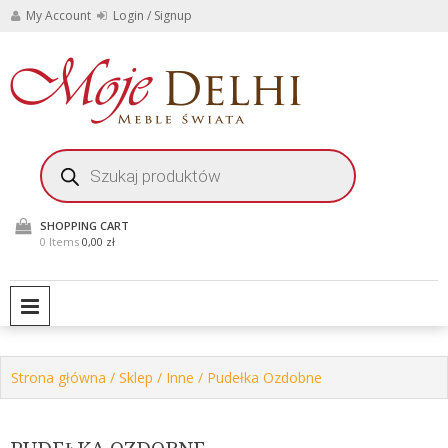
Skip
My Account
Login / Signup
to
content
Stylowe meble i
Moje
dekoracje do domu i
ogrodu
Delhi
Wyszukiwarka
produktów
Meble
Świata
SHOPPING CART
0 Items
0,00 zł
PRIMARY MENU
Strona główna
/
Sklep
/
Inne
/ Pudełka Ozdobne