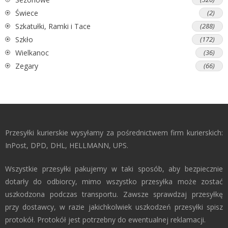
Świece
(2)
Szkatułki, Ramki i Tace
(288)
Szkło
(172)
Wielkanoc
(36)
Zegary
(66)
Przesyłki kurierskie wysyłamy za pośrednictwem firm kurierskich:
InPost, DPD, DHL, HELLMANN, UPS.
Wszystkie przesyłki pakujemy w taki sposób, aby bezpiecznie
dotarły do odbiorcy, mimo wszystko przesyłka może zostać
uszkodzona podczas transportu. Zawsze sprawdzaj przesyłkę
przy dostawcy, w razie jakichkolwiek uszkodzeń przesyłki spisz
protokół. Protokół jest potrzebny do ewentualnej reklamacji.