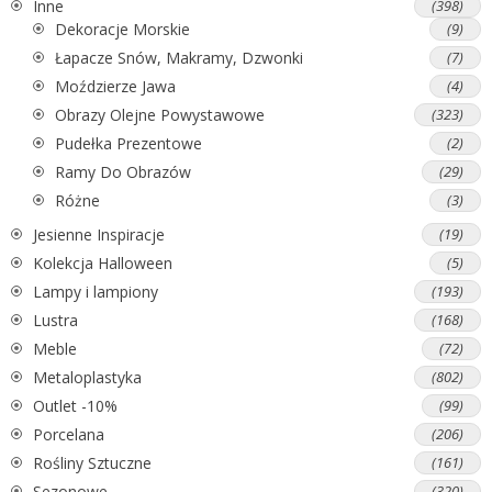
Inne
(398)
Dekoracje Morskie
(9)
Łapacze Snów, Makramy, Dzwonki
(7)
Moździerze Jawa
(4)
Obrazy Olejne Powystawowe
(323)
Pudełka Prezentowe
(2)
Ramy Do Obrazów
(29)
Różne
(3)
Jesienne Inspiracje
(19)
Kolekcja Halloween
(5)
Lampy i lampiony
(193)
Lustra
(168)
Meble
(72)
Metaloplastyka
(802)
Outlet -10%
(99)
Porcelana
(206)
Rośliny Sztuczne
(161)
Sezonowe
(320)