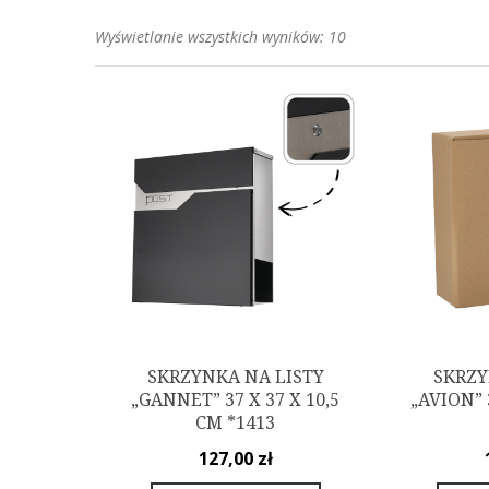
Posortowane
Wyświetlanie wszystkich wyników: 10
według
popularności
SKRZYNKA NA LISTY
SKRZY
„GANNET” 37 X 37 X 10,5
„AVION” 
CM *1413
127,00
zł