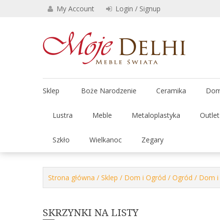
Skip
My Account
Login / Signup
to
content
Stylowe 
Moje
Sklep
Boże Narodzenie
Ceramika
Dom
Lustra
Meble
Metaloplastyka
Outle
Szkło
Wielkanoc
Zegary
Strona główna
/
Sklep
/
Dom i Ogród
/
Ogród
/
Dom i
SKRZYNKI NA LISTY