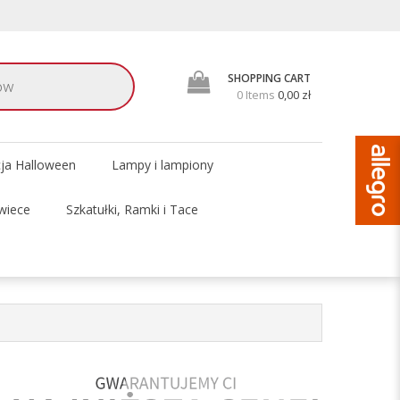
SHOPPING CART
0 Items
0,00 zł
cja Halloween
Lampy i lampiony
wiece
Szkatułki, Ramki i Tace