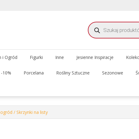
Wyszukiwarka
produktów
meble i dekoracje do domu i ogrodu
 Delhi Meble Świata
 i Ogród
Figurki
Inne
Jesienne Inspiracje
Kolek
t -10%
Porcelana
Rośliny Sztuczne
Sezonowe
Ś
 ogród
/ Skrzynki na listy