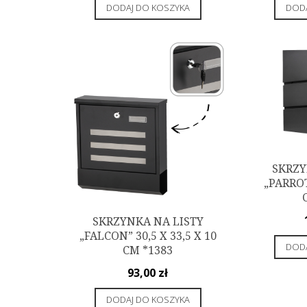
DODAJ DO KOSZYKA
DODA
SKRZY
„PARROT
SKRZYNKA NA LISTY
„FALCON” 30,5 X 33,5 X 10
DODA
CM *1383
93,00
zł
DODAJ DO KOSZYKA