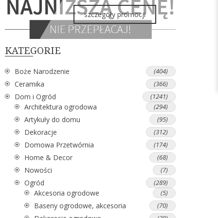
szczegóły promocji
KATEGORIE
Boże Narodzenie
(404)
Ceramika
(366)
Dom i Ogród
(1241)
Architektura ogrodowa
(294)
Artykuły do domu
(95)
Dekoracje
(312)
Domowa Przetwórnia
(174)
Home & Decor
(68)
Nowości
(7)
Ogród
(289)
Akcesoria ogrodowe
(5)
Baseny ogrodowe, akcesoria
(70)
(29)