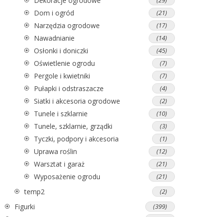
Dekoracje ogrodowe
Dom i ogród
(21)
Narzędzia ogrodowe
(17)
Nawadnianie
(14)
Osłonki i doniczki
(45)
Oświetlenie ogrodu
(7)
Pergole i kwietniki
(7)
Pułapki i odstraszacze
(4)
Siatki i akcesoria ogrodowe
(2)
Tunele i szklarnie
(10)
Tunele, szklarnie, grządki
(3)
Tyczki, podpory i akcesoria
(1)
Uprawa roślin
(12)
Warsztat i garaż
(21)
Wyposażenie ogrodu
(21)
temp2
(2)
Figurki
(399)