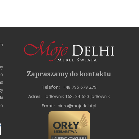
rm
by
Zapraszamy do kontaktu
ko
as
Telefon:
+48 795 679 279
zy
Adres:
Jodłownik 168, 34-620 Jodłownik
ki
do
Email:
biuro@mojedelhi.pl