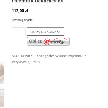
Pojemnik Dekoracyjny
112,00
zł
8 w magazynie
ilość
DODAJ DO KOSZYKA
Pojemnik
Dekoracyjny
SKU:
141987
Kategorie:
Szklane Pojemniki Z
Przykrywką
,
Szkło