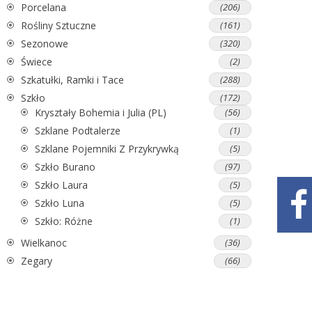
Porcelana
(206)
Rośliny Sztuczne
(161)
Sezonowe
(320)
Świece
(2)
Szkatułki, Ramki i Tace
(288)
Szkło
(172)
Kryształy Bohemia i Julia (PL)
(56)
Szklane Podtalerze
(1)
Szklane Pojemniki Z Przykrywką
(5)
Szkło Burano
(97)
Szkło Laura
(5)
Szkło Luna
(5)
Szkło: Różne
(1)
Wielkanoc
(36)
Zegary
(66)