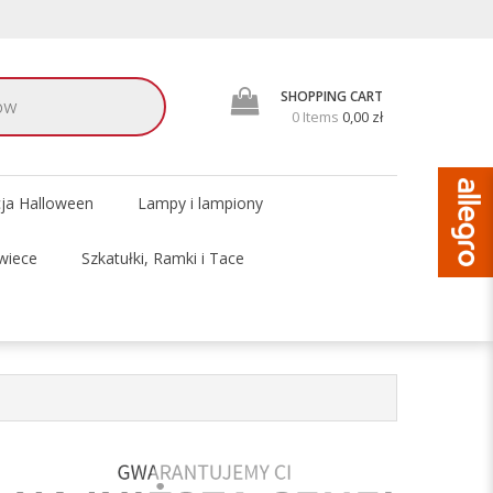
SHOPPING CART
0 Items
0,00 zł
cja Halloween
Lampy i lampiony
wiece
Szkatułki, Ramki i Tace