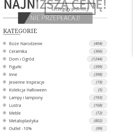
szczegóły promocji
KATEGORIE
Boże Narodzenie
(404)
Ceramika
(366)
Dom i Ogród
(1244)
Figurki
(399)
Inne
(398)
Jesienne Inspiracje
(19)
Kolekcja Halloween
(5)
Lampy i lampiony
(193)
Lustra
(168)
Meble
(72)
Metaloplastyka
(802)
Outlet -10%
(99)