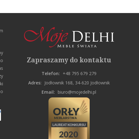
rm
by
Zapraszamy do kontaktu
ko
as
Telefon:
+48 795 679 279
zy
Adres:
Jodłownik 168, 34-620 Jodłownik
ki
do
Email:
biuro@mojedelhi.pl