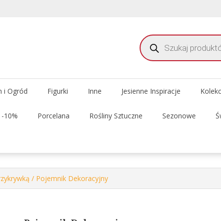
Wyszukiwarka
produktów
meble i dekoracje do domu i ogrodu
 Delhi Meble Świata
 i Ogród
Figurki
Inne
Jesienne Inspiracje
Kolek
t -10%
Porcelana
Rośliny Sztuczne
Sezonowe
Ś
rzykrywką
/ Pojemnik Dekoracyjny