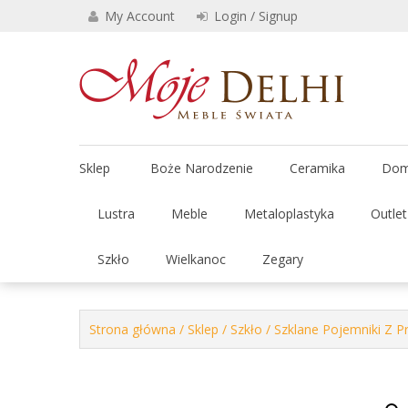
Skip
My Account
Login / Signup
to
content
Stylowe 
Moje
Sklep
Boże Narodzenie
Ceramika
Dom
Lustra
Meble
Metaloplastyka
Outle
Szkło
Wielkanoc
Zegary
Strona główna
/
Sklep
/
Szkło
/
Szklane Pojemniki Z P