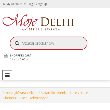
Skip
My Account
Login / Signup
to
content
Stylowe meble i
Moje
dekoracje do domu i
ogrodu
Delhi
Wyszukiwarka
produktów
Meble
Świata
SHOPPING CART
0 Items
0,00 zł
PRIMARY MENU
Strona główna
/
Sklep
/
Szkatułki, Ramki i Tace
/
Tace
Glamour
/ Taca Dekoracyjna